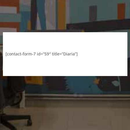
[contact-form-7 id=”59″ title=”Diaria”]